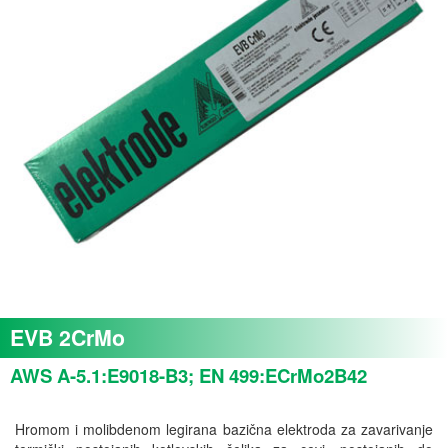
EVB 2CrMo
AWS A-5.1:E9018-B3; EN 499:ECrMo2B42
Hromom i molibdenom legirana bazična elektroda za zavarivanje