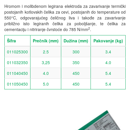
Hromom i molibdenom legirana elektroda za zavarivanje termički
postojanih kotlovskih čelika za cevi, postojanih do temperature od
550°C, odgovarajućeg čeličnog liva i takođe za zavarivanje
približno isto legiranih čelika za poboljšanje, te čelika za
2
cementaciju i nitriranje čvrstoće do 785 N/mm
.
Šifra
Prečnik (mm)
Dužina (mm)
Pakovanje (kg)
011025300
2.5
300
3.4
011032350
3,25
350
4.0
011040450
4.0
450
5.4
011050450
5.0
450
5.4