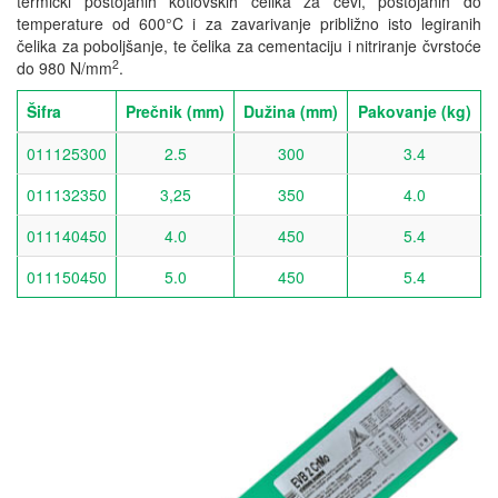
termički postojanih kotlovskih čelika za cevi, postojanih do
temperature od 600°C i za zavarivanje približno isto legiranih
čelika za poboljšanje, te čelika za cementaciju i nitriranje čvrstoće
2
do 980 N/mm
.
Šifra
Prečnik (mm)
Dužina (mm)
Pakovanje (kg)
011125300
2.5
300
3.4
011132350
3,25
350
4.0
011140450
4.0
450
5.4
011150450
5.0
450
5.4