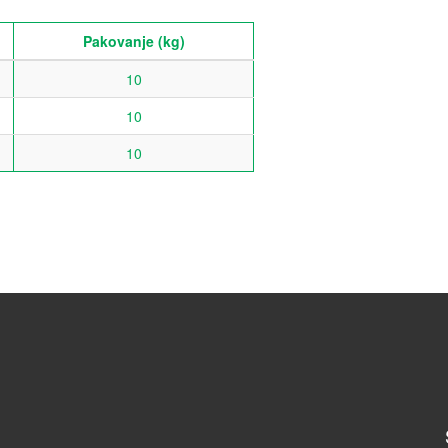
Pakovanje (kg)
10
10
10