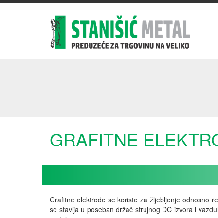
GRAFITNE ELEKTR
Grafitne elektrode se koriste za žljebljenje odnosno r
se stavlja u poseban držač strujnog DC izvora i vazduh