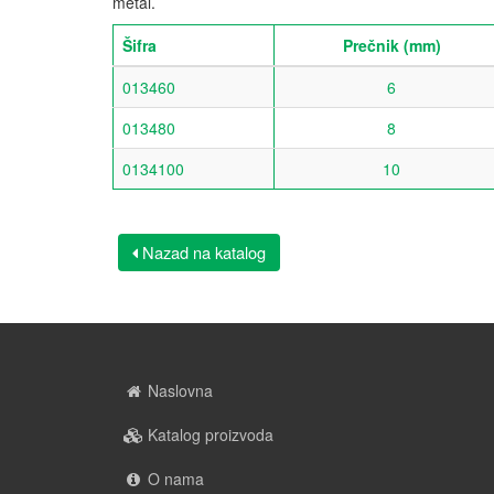
metal.
Šifra
Prečnik (mm)
013460
6
013480
8
0134100
10
Nazad na katalog
Naslovna
Katalog proizvoda
O nama