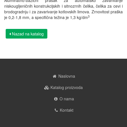
Aluminatno-bazični prašak za automatsko zavarivanje
niskougljeničnih konstrukcijskih i sitnozrnih čelika, čelika za cevi i
brodogradnju i za zavarivanje kotlovskih limova. Zrnovitost praška
3
je 0,2-1,8 mm, a specifična težina je 1,3 kg/dm
Nazad na katalog
Naslovna
Katalog proizvoda
O nama
Kontakt